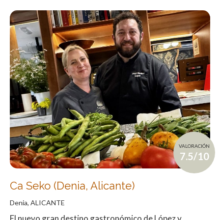
VALORACIÓN
7.5/10
Ca Seko (Denia, Alicante)
Denia, ALICANTE
El nuevo gran destino gastronómico de López y