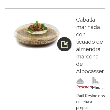
Caballa
marinada
con
licuado de
almendra
marcona
de
Albocasser
Pescado
Media
Raúl Resino nos
enseña a
preparar