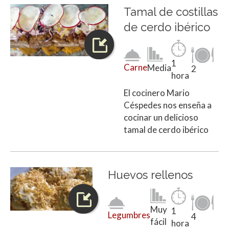
Tamal de costillas
de cerdo ibérico
1
Carne
Media
2
hora
El cocinero Mario
Céspedes nos enseña a
cocinar un delicioso
tamal de cerdo ibérico
Huevos rellenos
Muy
1
Legumbres
4
fácil
hora