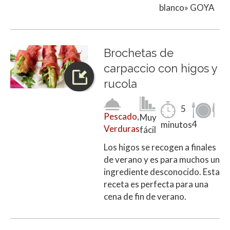
blanco» GOYA
Brochetas de
carpaccio con higos y
rucola
5
Pescado
,
Muy
4
minutos
Verduras
fácil
Los higos se recogen a finales
de verano y es para muchos un
ingrediente desconocido. Esta
receta es perfecta para una
cena de fin de verano.