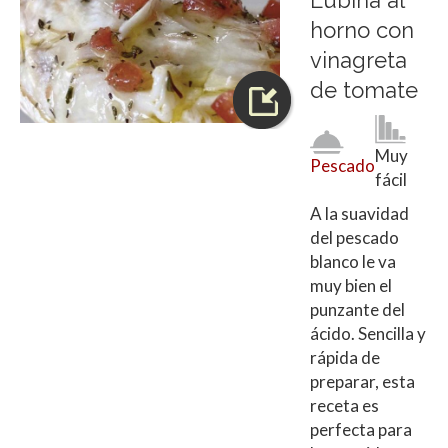
horno con
vinagreta
de tomate
Muy
Pescado
fácil
A la suavidad
del pescado
blanco le va
muy bien el
punzante del
ácido. Sencilla y
rápida de
preparar, esta
receta es
perfecta para