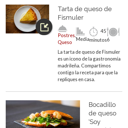
Tarta de queso de
Fismuler
45
Postres
,
Media
6
minutos
Queso
La tarta de queso de Fismuler
es un icono de la gastronomía
madrileña. Compartimos
contigo la receta para que la
repliques en casa.
Bocadillo
de queso
‘Soy