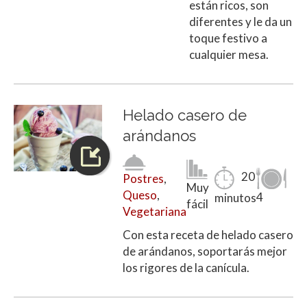
están ricos, son
diferentes y le da un
toque festivo a
cualquier mesa.
Helado casero de
arándanos
20
Postres
,
Muy
Queso
,
4
minutos
fácil
Vegetariana
Con esta receta de helado casero
de arándanos, soportarás mejor
los rigores de la canícula.