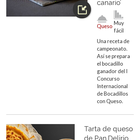
canario’
Muy
Queso
fácil
Una receta de
campeonato.
Así se prepara
el bocadillo
ganador del I
Concurso
Internacional
de Bocadillos
con Queso.
Tarta de queso
de Pan.Delirio