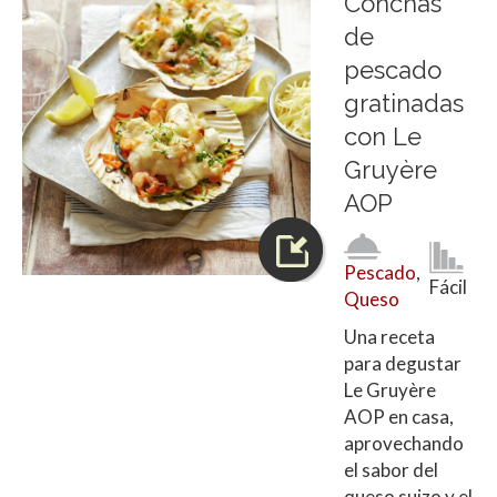
Conchas
de
pescado
gratinadas
con Le
Gruyère
AOP
Pescado
,
Fácil
Queso
Una receta
para degustar
Le Gruyère
AOP en casa,
aprovechando
el sabor del
queso suizo y el