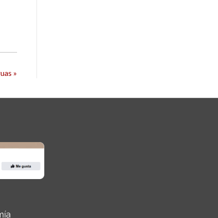
uas »
mía