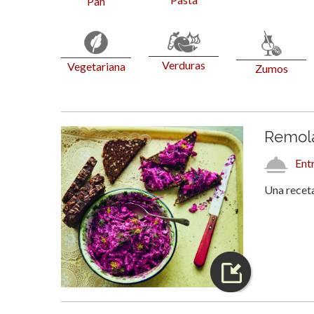
Pan
Verduras
Vegetariana
Zumos
Remola
Ent
Una receta