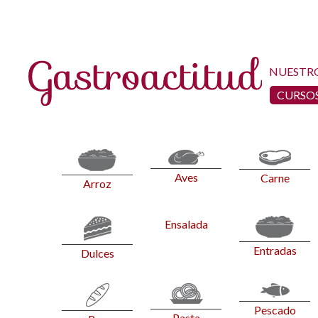
NUESTR
CURSOS
Aves
Carne
Arroz
Ensalada
Entradas
Dulces
Pescado
Pasta