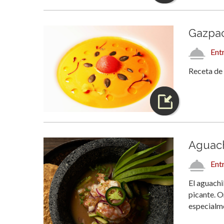
Gazpac
Ent
Receta de
Aguach
Ent
El aguachi
picante. O
especialm