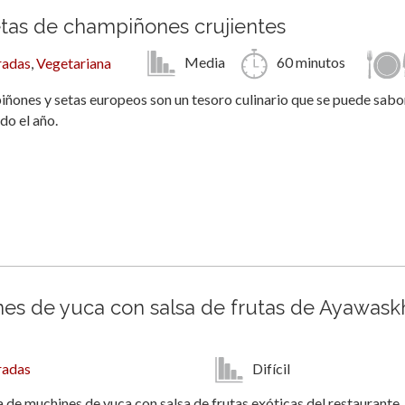
etas de champiñones crujientes
Media
60 minutos
radas
,
Vegetariana
ñones y setas europeos son un tesoro culinario que se puede sabo
do el año.
es de yuca con salsa de frutas de Ayawask
Difícil
radas
 de muchines de yuca con salsa de frutas exóticas del restaurante