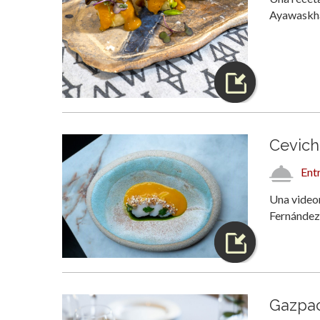
Ayawaskha
Cevich
Ent
Una videor
Fernández
Gazpac