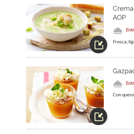
Crema 
AOP
Ent
Fresca, li
Gazpac
Ent
Con queso