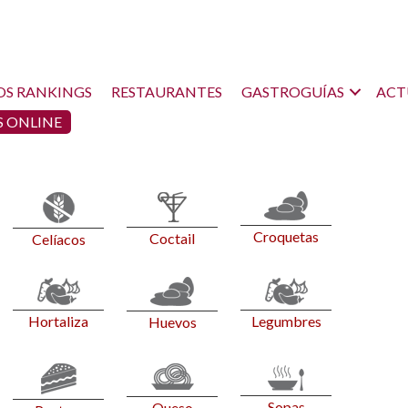
OS RANKINGS
RESTAURANTES
GASTROGUÍAS
ACT
 ONLINE
Croquetas
Coctail
Celíacos
Hortaliza
Legumbres
Huevos
Sopas
Queso