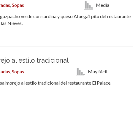
Media
radas
,
Sopas
gazpacho verde con sardina y queso Afuega’l pitu del restaurante
 las Nieves.
jo al estilo tradicional
Muy fácil
radas
,
Sopas
salmorejo al estilo tradicional del restaurante El Palace.