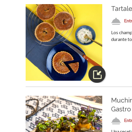
Tartal
Ent
Los champi
durante to
Muchin
Gastro
Ent
Una receta