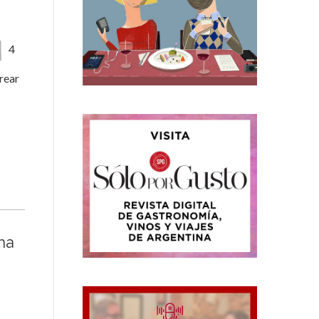
4
rear
ha