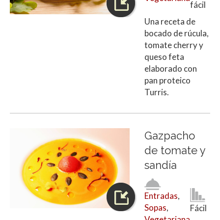
fácil
Una receta de
bocado de rúcula,
tomate cherry y
queso feta
elaborado con
pan proteico
Turris.
Gazpacho
de tomate y
sandía
Entradas
,
Sopas
,
Fácil
Vegetariana