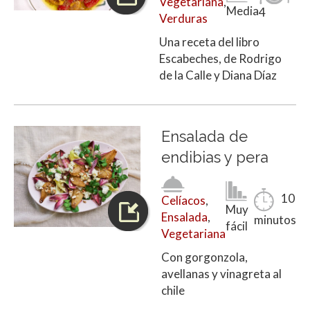
Vegetariana
,
Media
4
Verduras
Una receta del libro
Escabeches, de Rodrigo
de la Calle y Diana Díaz
Ensalada de
endibias y pera
10
Celíacos
,
Muy
Ensalada
,
minutos
fácil
Vegetariana
Con gorgonzola,
avellanas y vinagreta al
chile