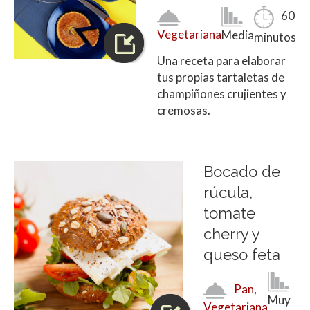
60
Vegetariana
Media
minutos
Una receta para elaborar
tus propias tartaletas de
champiñones crujientes y
cremosas.
Bocado de
rúcula,
tomate
cherry y
queso feta
Pan
,
Muy
Vegetariana