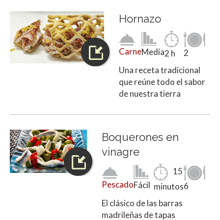
Hornazo
Carne
Media
2
2 h
Una receta tradicional
que reúne todo el sabor
de nuestra tierra
Boquerones en
vinagre
15
Pescado
Fácil
6
minutos
El clásico de las barras
madrileñas de tapas