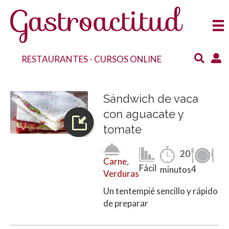
RESTAURANTES
-
CURSOS ONLINE
Sándwich de vaca
con aguacate y
tomate
20
Carne
,
Fácil
4
minutos
Verduras
Un tentempié sencillo y rápido
de preparar