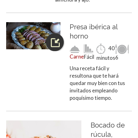
Presa ibérica al
horno
40
Carne
Fácil
6
minutos
Una receta fácil y
resultona que te hará
quedar muy bien con tus
invitados empleando
poquísimo tiempo.
Bocado de
rúcula,