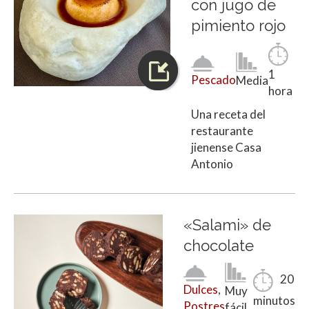
con jugo de
pimiento rojo
1
Pescado
Media
hora
Una receta del
restaurante
jienense Casa
Antonio
«Salami» de
chocolate
20
Dulces
,
Muy
minutos
Postres
fácil