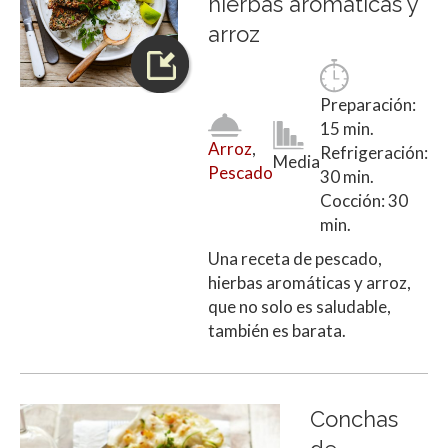
hierbas aromáticas y
arroz
Preparación:
15 min.
Arroz
,
Refrigeración:
Media
Pescado
30 min.
Cocción: 30
min.
Una receta de pescado,
hierbas aromáticas y arroz,
que no solo es saludable,
también es barata.
Conchas