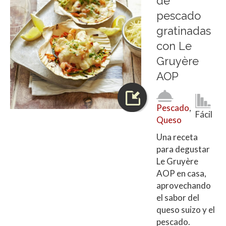
de
pescado
gratinadas
con Le
Gruyère
AOP
Pescado
,
Fácil
Queso
Una receta
para degustar
Le Gruyère
AOP en casa,
aprovechando
el sabor del
queso suizo y el
pescado.