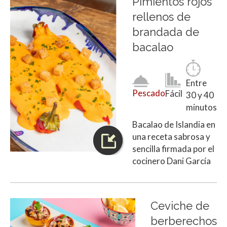
Pimientos rojos
rellenos de
brandada de
bacalao
Entre
Pescado
Fácil
30 y 40
minutos
Bacalao de Islandia en
una receta sabrosa y
sencilla firmada por el
cocinero Dani García
Ceviche de
berberechos